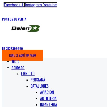
Facebook-f
Instagram
Youtube
PUNTOS DE VENTA
57 3127399550
REALICE AQUÍ SU PAGO
INICIO
BORDADO
EJÉRCITO
PERSIANA
BATALLONES
AVIACIÓN
ARTILLERIA
INFANTERIA