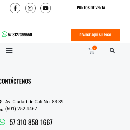
PUNTOS DE VENTA
57 3127399550
REALICE AQUÍ SU PAGO
0
CONTÁCTENOS
Av. Ciudad de Cali No. 83-39
(601) 252 4467
57 310 858 1667