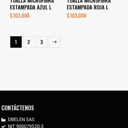
TOALLA MICROFIBRA
TOALLA MICROFIBRA
ESTAMPADA AZUL L
ESTAMPADA ROJA L
$
103,000
$
103,000
1
→
2
3
CONTÁCTENOS
DBELEN SAS
NIT 900079520-3