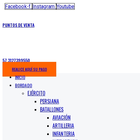
Facebook-f
Instagram
Youtube
PUNTOS DE VENTA
57 3127399550
REALICE AQUÍ SU PAGO
INICIO
BORDADO
EJÉRCITO
PERSIANA
BATALLONES
AVIACIÓN
ARTILLERIA
INFANTERIA