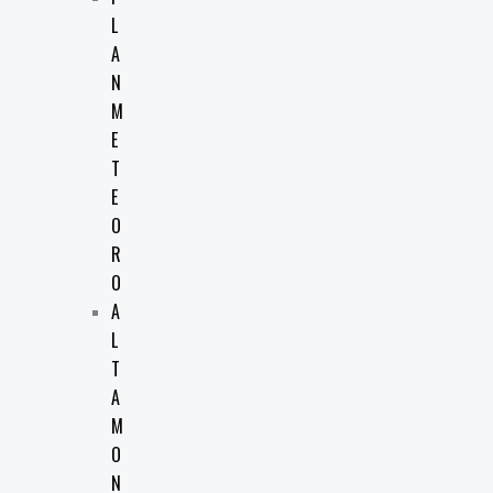
L
A
N
M
E
T
E
O
R
O
A
L
T
A
M
O
N