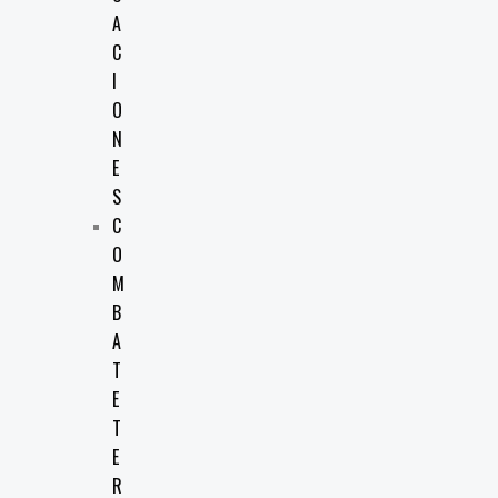
A
C
I
O
N
E
S
C
O
M
B
A
T
E
T
E
R