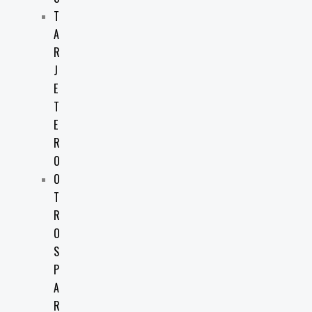
T
A
R
J
E
T
E
R
O
O
T
R
O
S
P
A
R