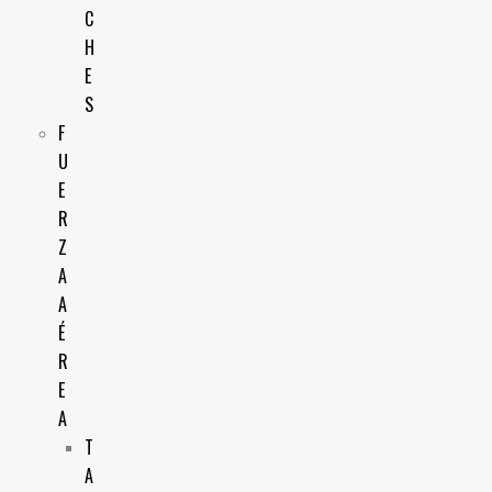
C
H
E
S
F
U
E
R
Z
A
A
É
R
E
A
T
A