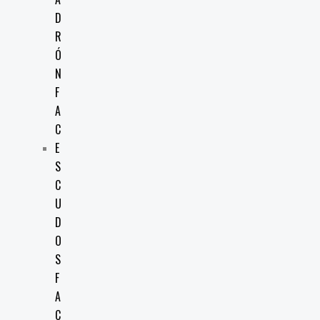
D
R
Ó
N
F
A
C
E
S
C
U
D
O
S
F
A
C