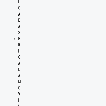
I
G
A
D
A
S
B
R
I
G
A
D
A
M
O
V
I