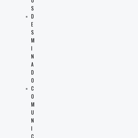
O
S
D
E
S
M
I
N
A
D
O
C
O
M
U
N
I
C