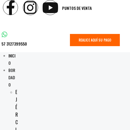
PUNTOS DE VENTA
REALICE AQUÍ SU PAGO
57 3127399550
INICI
O
BOR
DAD
O
E
J
É
R
C
I