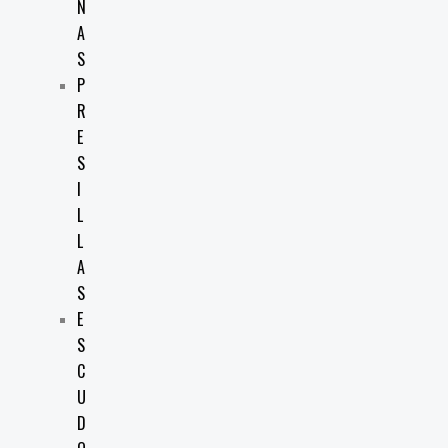
N
A
S
P
R
E
S
I
L
L
A
S
E
S
C
U
D