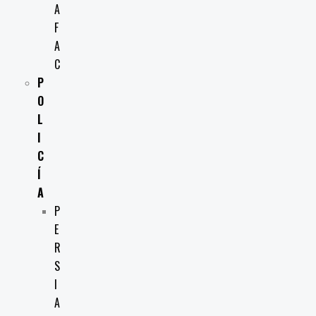
A
F
A
C
P
O
L
I
C
Í
A
P
E
R
S
I
A