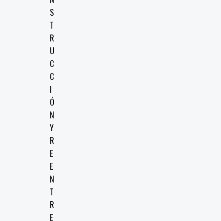
S
T
R
U
C
C
I
Ó
N
Y
R
E
E
N
T
R
E