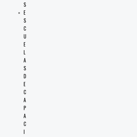
S
E
S
C
U
E
L
A
S
D
E
C
A
P
A
C
I