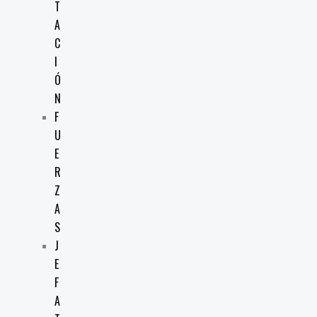
T
A
C
I
Ó
N
F
U
E
R
Z
A
S
J
E
F
A