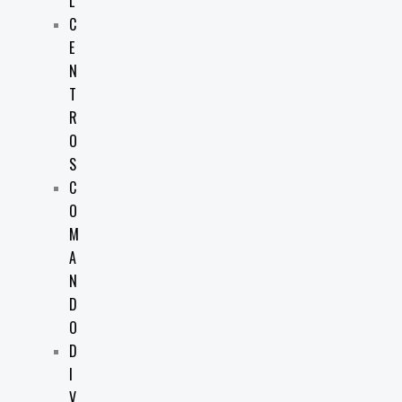
L
C
E
N
T
R
O
S
C
O
M
A
N
D
O
D
I
V