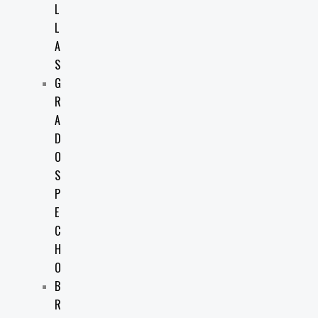
L
L
A
S
G
R
A
D
O
S
P
E
C
H
O
B
R