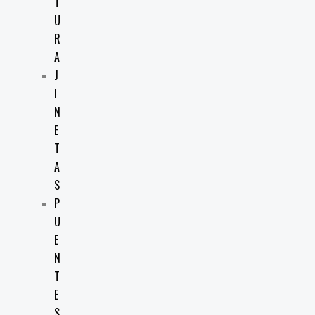
T
U
R
A
J
I
N
E
T
A
S
P
U
E
N
T
E
S