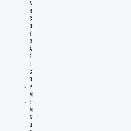
A
R
C
O
T
R
Á
F
I
C
O
P
M
E
M
S
U