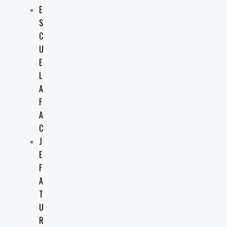
E
S
C
U
E
L
A
F
A
C
J
E
F
A
T
U
R