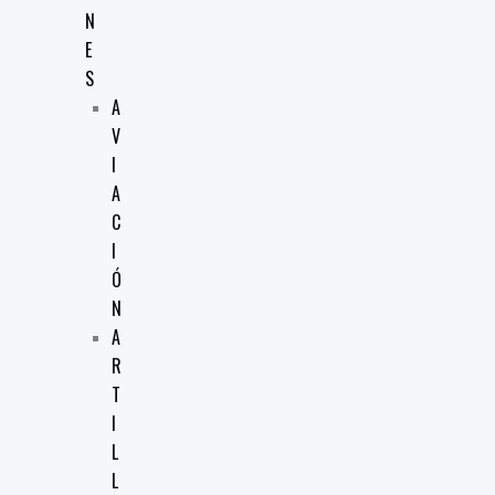
N
E
S
A
V
I
A
C
I
Ó
N
A
R
T
I
L
L