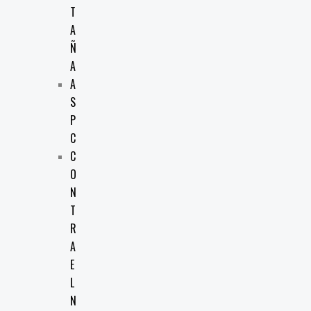
T
A
Ñ
A
A
S
P
C
C
O
N
T
R
A
E
L
N