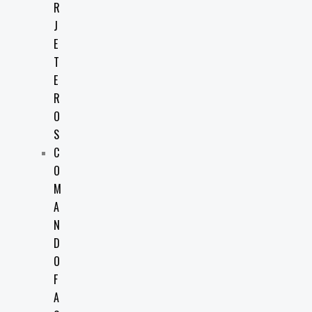
R
J
E
T
E
R
O
S
C
O
M
A
N
D
O
F
A