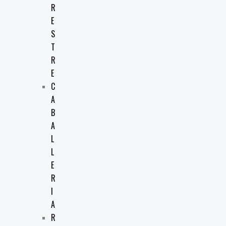
R
E
S
T
R
E
C
A
B
A
L
L
E
R
I
A
R