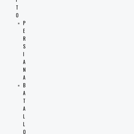
T
O
P
E
R
S
I
A
N
A
B
A
T
A
L
L
O