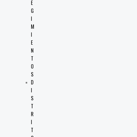
E
G
I
M
I
E
N
T
O
S
D
I
S
T
R
I
T