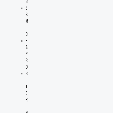
B
E
S
M
I
C
E
S
P
R
O
B
I
T
E
R
I
N