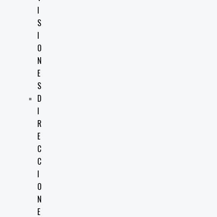
I
S
I
O
N
E
S
D
I
R
E
C
C
I
O
N
E