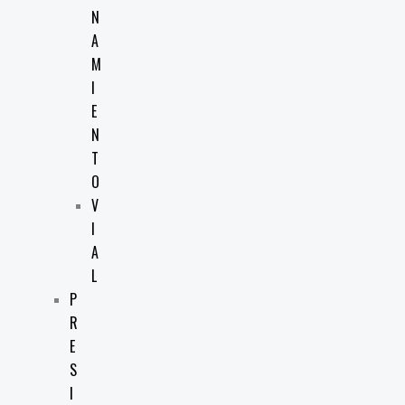
N
A
M
I
E
N
T
O
V
I
A
L
P
R
E
S
I