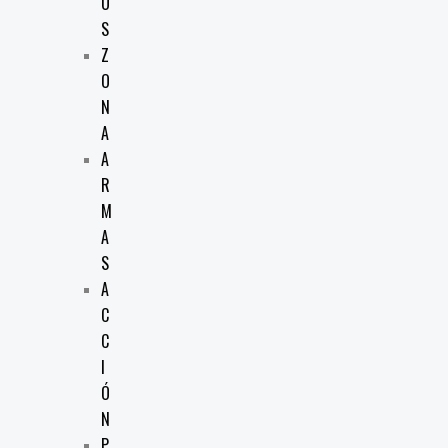
O
S
Z
O
N
A
A
R
M
A
S
A
C
C
I
Ó
N
P