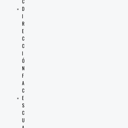
C
D
I
R
E
C
C
I
Ó
N
F
A
C
E
S
C
U
A