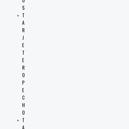
O
S
T
A
R
J
E
T
E
R
O
P
E
C
H
O
T
A