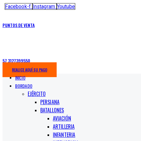
Facebook-f
Instagram
Youtube
PUNTOS DE VENTA
57 3127399550
REALICE AQUÍ SU PAGO
INICIO
BORDADO
EJÉRCITO
PERSIANA
BATALLONES
AVIACIÓN
ARTILLERIA
INFANTERIA