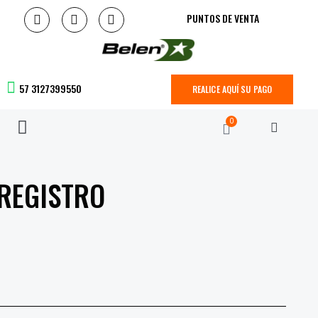
PUNTOS DE VENTA
57 3127399550
REALICE AQUÍ SU PAGO
0
REGISTRO