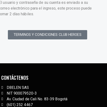
El usuario y contraseña de su cuenta es enviado a su
correo electrónico para el ingreso, este proceso puede
tomar 2 días hábiles.
TERMINOS Y CONDICIONES CLUB HEROES
CONTÁCTENOS
DBELEN SAS
NIT 900079520-3
Av. Ciudad de Cali No. 83-39 Bogotá
(601) 252 4467