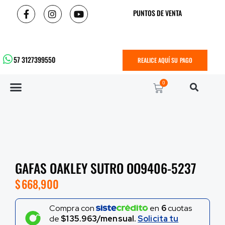
PUNTOS DE VENTA
57 3127399550
REALICE AQUÍ SU PAGO
0
GAFAS OAKLEY SUTRO OO9406-5237
$
668,900
Compra con
en
6
cuotas
de
$135.963/mensual.
Solicita tu