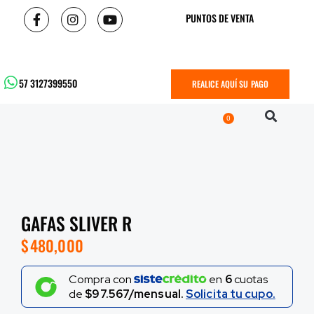
PUNTOS DE VENTA
57 3127399550
REALICE AQUÍ SU PAGO
0
GAFAS SLIVER R
$
480,000
Compra con
en
6
cuotas
de
$97.567/mensual.
Solicita tu cupo.