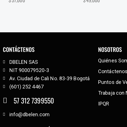
$
57,000
$
49,000
CONTÁCTENOS
NOSOTROS
Quiénes So
DBELEN SAS
NIT 900079520-3
Contácteno
Av. Ciudad de Cali No. 83-39 Bogotá
Puntos de V
(601) 252 4467
Trabaja con
57 312 7399550
IPQR
info@dbelen.com