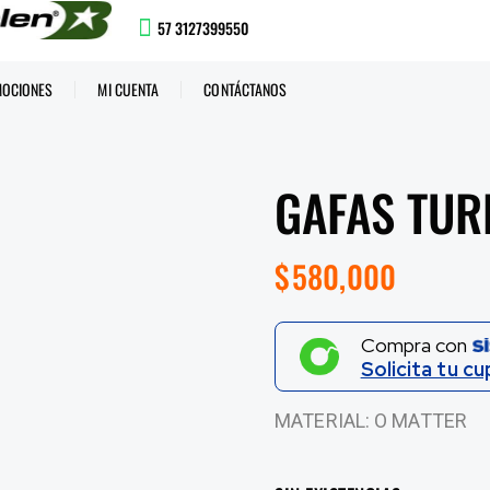
57 3127399550
OCIONES
MI CUENTA
CONTÁCTANOS
GAFAS TUR
$
580,000
Compra con
Solicita tu cu
MATERIAL: O MATTER