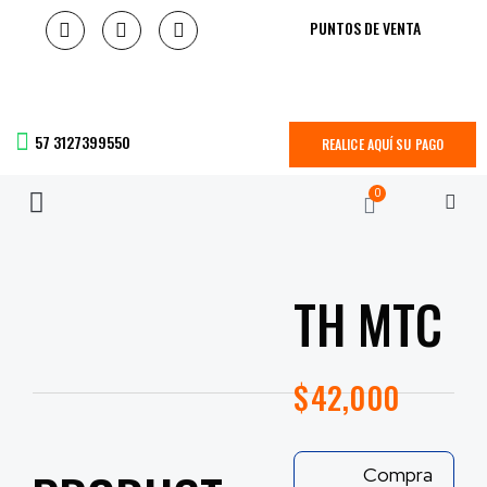
PUNTOS DE VENTA
57 3127399550
REALICE AQUÍ SU PAGO
0
TH MTC
$
42,000
Compra