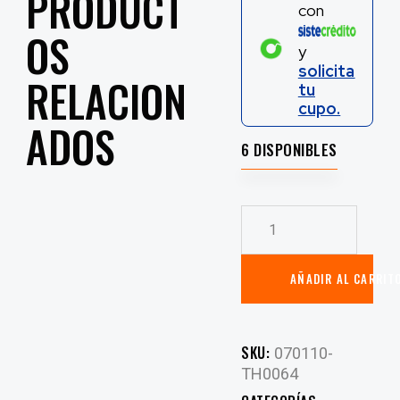
PRODUCT
con
OS
y
solicita
RELACION
tu
cupo.
ADOS
6 DISPONIBLES
AÑADIR AL CARRIT
SKU:
070110-
TH0064