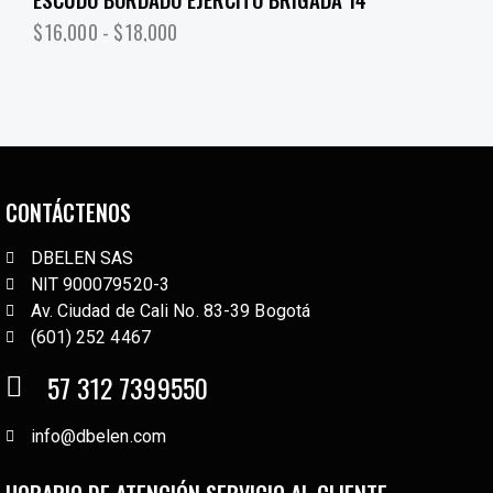
$
16,000
-
$
18,000
CONTÁCTENOS
DBELEN SAS
NIT 900079520-3
Av. Ciudad de Cali No. 83-39 Bogotá
(601) 252 4467
57 312 7399550
info@dbelen.com