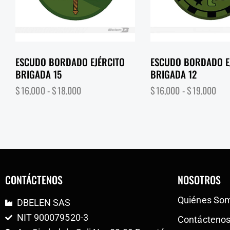
ESCUDO BORDADO EJÉRCITO
ESCUDO BORDADO E
BRIGADA 15
BRIGADA 12
$
16,000
-
$
18,000
$
16,000
-
$
19,000
CONTÁCTENOS
NOSOTROS
Quiénes So
DBELEN SAS
NIT 900079520-3
Contácteno