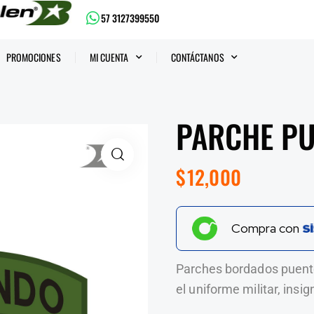
57 3127399550
PROMOCIONES
MI CUENTA
CONTÁCTANOS
PARCHE P
$
12,000
Compra con
Parches bordados puente
el uniforme militar, insig