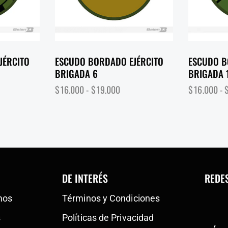
JÉRCITO
ESCUDO BORDADO EJÉRCITO
ESCUDO B
BRIGADA 6
BRIGADA 
$
16,000
-
$
19,000
$
16,000
-
DE INTERÉS
REDE
mos
Términos y Condiciones
s
Políticas de Privacidad