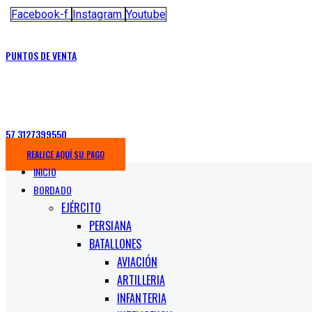
Facebook-f
Instagram
Youtube
PUNTOS DE VENTA
57 3127399550
REALICE AQUÍ SU PAGO
INICIO
BORDADO
EJÉRCITO
PERSIANA
BATALLONES
AVIACIÓN
ARTILLERIA
INFANTERIA