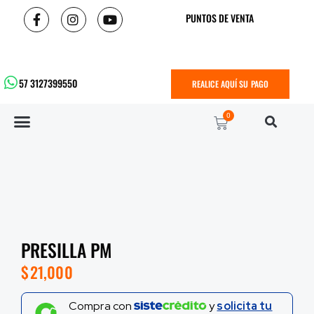
PUNTOS DE VENTA
57 3127399550
REALICE AQUÍ SU PAGO
0
PRESILLA PM
$
21,000
Compra con
y
solicita tu