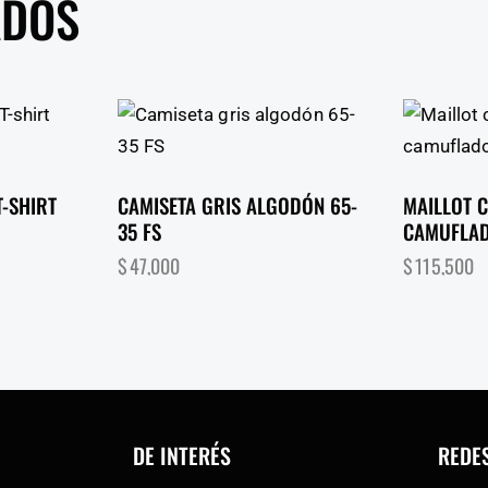
ADOS
T-SHIRT
CAMISETA GRIS ALGODÓN 65-
MAILLOT C
35 FS
CAMUFLAD
$
47,000
$
115,500
DE INTERÉS
REDE