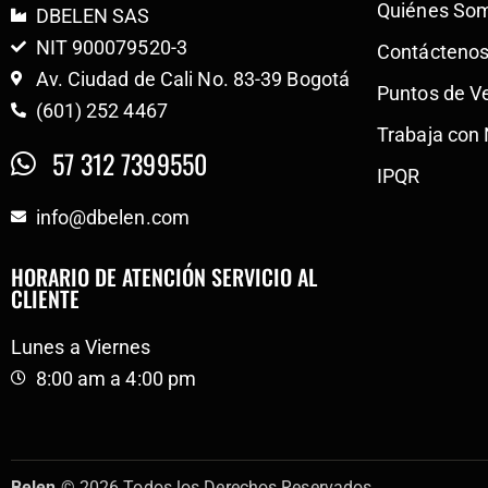
Quiénes So
DBELEN SAS
NIT 900079520-3
Contácteno
Av. Ciudad de Cali No. 83-39 Bogotá
Puntos de V
(601) 252 4467
Trabaja con
57 312 7399550
IPQR
info@dbelen.com
HORARIO DE ATENCIÓN SERVICIO AL
CLIENTE
Lunes a Viernes
8:00 am a 4:00 pm
Belen
© 2026 Todos los Derechos Reservados.