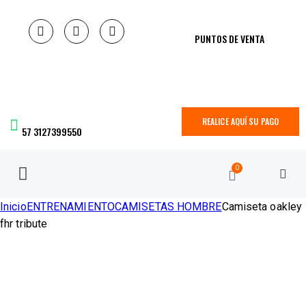
PUNTOS DE VENTA
REALICE AQUÍ SU PAGO
57 3127399550
0
Inicio
ENTRENAMIENTO
CAMISETAS HOMBRE
Camiseta oakley
fhr tribute