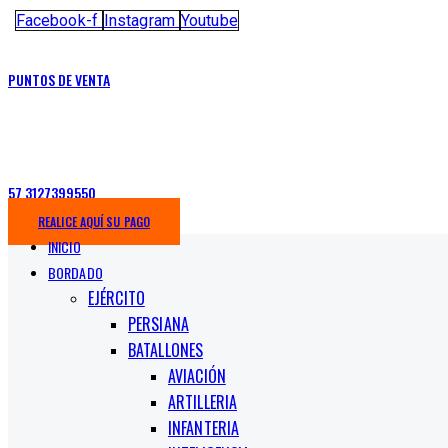
Facebook-f
Instagram
Youtube
PUNTOS DE VENTA
57 3127399550
REALICE AQUÍ SU PAGO
INICIO
BORDADO
EJÉRCITO
PERSIANA
BATALLONES
AVIACIÓN
ARTILLERIA
INFANTERIA