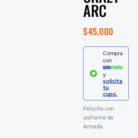
ARC
$
45,000
Compra
con
y
solicita
tu
cupo.
Peluche con
uniforme de
Armada.