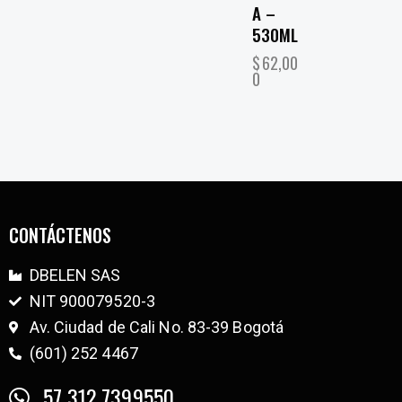
A –
530ML
$
62,00
0
CONTÁCTENOS
DBELEN SAS
NIT 900079520-3
Av. Ciudad de Cali No. 83-39 Bogotá
(601) 252 4467
57 312 7399550