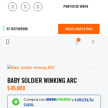
PUNTOS DE VENTA
57 3127399550
REALICE AQUÍ SU PAGO
0
BABY SOLDIER WINKING ARC
$
45,000
Compra con
y
solicita tu
cupo.