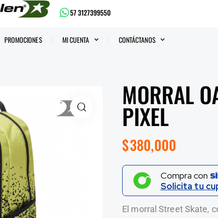
57 3127399550
PROMOCIONES
MI CUENTA
CONTÁCTANOS
MORRAL OA
PIXEL
$
380,000
Compra con
Solicita tu cu
El morral Street Skate, 