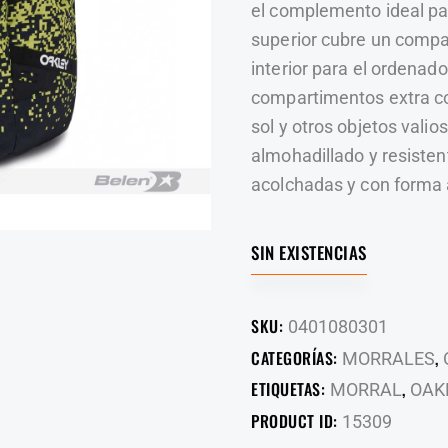
el complemento ideal par
superior cubre un compa
interior para el ordenado
compartimentos extra co
sol y otros objetos valio
almohadillado y resiste
acolchadas y con forma
SIN EXISTENCIAS
SKU:
0401080301
CATEGORÍAS:
,
MORRALES
ETIQUETAS:
,
MORRAL
OAK
PRODUCT ID:
15309