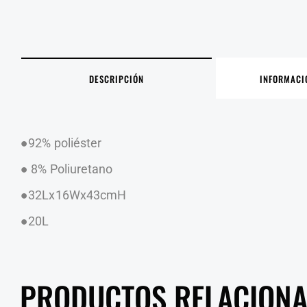
DESCRIPCIÓN
INFORMACI
●92% poliéster
● 8% Poliuretano
●32Lx16Wx43cmH
●20L
PRODUCTOS RELACION