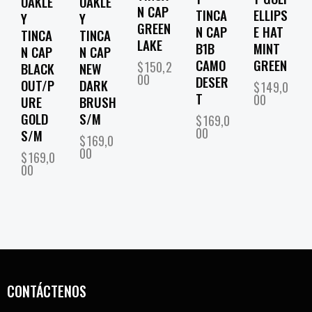
OAKLE
OAKLE
N CAP
TINCA
ELLIPS
Y
Y
GREEN
N CAP
E HAT
TINCA
TINCA
LAKE
B1B
MINT
N CAP
N CAP
CAMO
GREEN
$
150,2
BLACK
NEW
00
DESER
OUT/P
DARK
$
149,0
T
00
URE
BRUSH
GOLD
S/M
$
169,0
00
S/M
$
169,0
00
$
169,0
00
CONTÁCTENOS