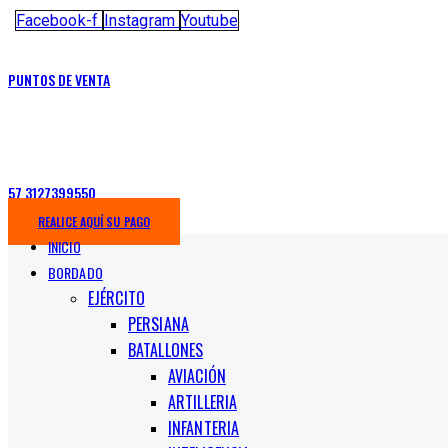
Facebook-f
Instagram
Youtube
PUNTOS DE VENTA
57 3127399550
REALICE AQUÍ SU PAGO
INICIO
BORDADO
EJÉRCITO
PERSIANA
BATALLONES
AVIACIÓN
ARTILLERIA
INFANTERIA