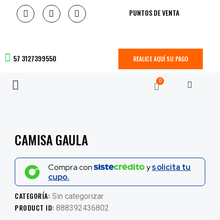
PUNTOS DE VENTA
57 3127399550
REALICE AQUÍ SU PAGO
0
CAMISA GAULA
Compra con
y
solicita tu
cupo.
CATEGORÍA:
Sin categorizar
PRODUCT ID:
888392436802