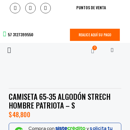
PUNTOS DE VENTA
57 3127399550
REALICE AQUÍ SU PAGO
0
CAMISETA 65-35 ALGODÓN STRECH
HOMBRE PATRIOTA – S
$
48,800
Compra con
y
solicita tu