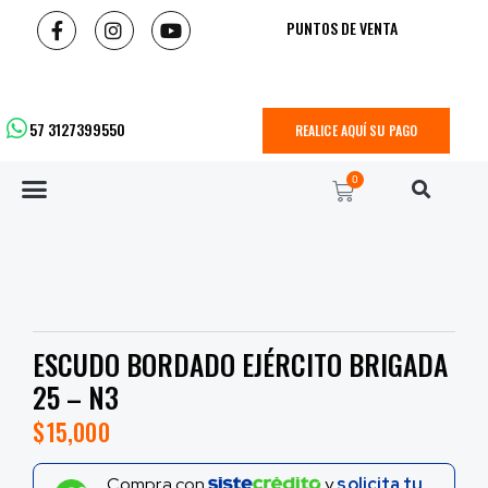
PUNTOS DE VENTA
57 3127399550
REALICE AQUÍ SU PAGO
0
ESCUDO BORDADO EJÉRCITO BRIGADA
25 – N3
$
15,000
Compra con
y
solicita tu