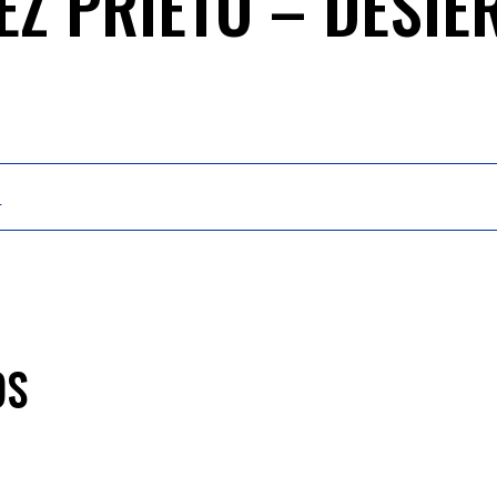
EZ PRIETO – DESI
.
OS