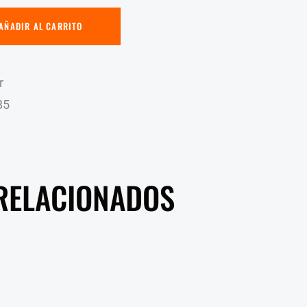
AÑADIR AL CARRITO
r
85
RELACIONADOS