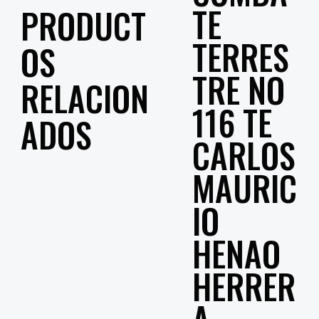
TE
PRODUCT
TERRES
OS
TRE NO
RELACION
116 TE
ADOS
CARLOS
MAURIC
IO
HENAO
HERRER
A –