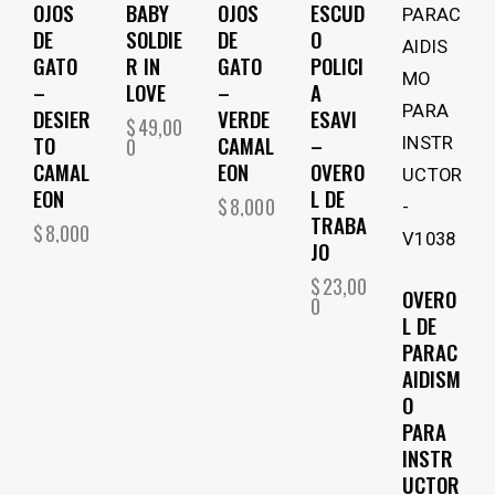
OJOS
BABY
OJOS
ESCUD
DE
SOLDIE
DE
O
GATO
R IN
GATO
POLICI
–
LOVE
–
A
DESIER
VERDE
ESAVI
$
49,00
TO
CAMAL
–
0
CAMAL
EON
OVERO
EON
L DE
$
8,000
TRABA
$
8,000
JO
$
23,00
OVERO
0
L DE
PARAC
AIDISM
O
PARA
INSTR
UCTOR