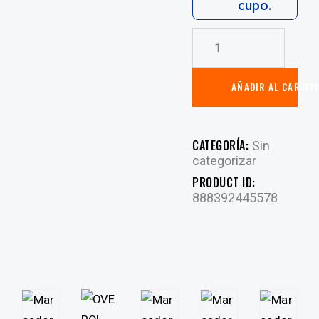
cupo.
AÑADIR AL CARRIT
CATEGORÍA:
Sin
categorizar
PRODUCT ID:
888392445578