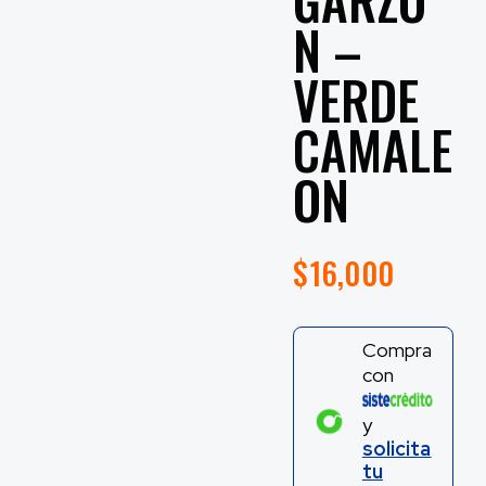
N –
VERDE
CAMALE
ON
$
16,000
Compra
con
y
solicita
tu