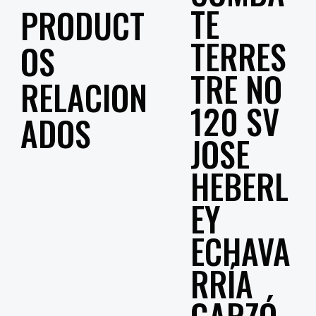
TE
PRODUCT
TERRES
OS
TRE NO
RELACION
120 SV
ADOS
JOSE
HEBERL
EY
ECHAVA
RRÍA
GARZÓ