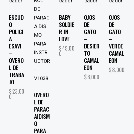
ESCUD
BABY
OJOS
OJOS
O
SOLDIE
DE
DE
POLICI
R IN
GATO
GATO
A
LOVE
–
–
ESAVI
DESIER
VERDE
$
49,00
–
TO
CAMAL
0
OVERO
CAMAL
EON
L DE
EON
$
8,000
TRABA
$
8,000
JO
$
23,00
OVERO
0
L DE
PARAC
AIDISM
O
PARA