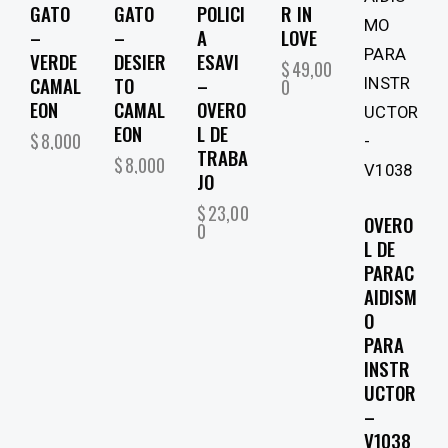
GATO
GATO
POLICI
R IN
–
–
A
LOVE
VERDE
DESIER
ESAVI
$
49,00
CAMAL
TO
–
0
EON
CAMAL
OVERO
EON
L DE
$
8,000
TRABA
$
8,000
JO
$
23,00
OVERO
0
L DE
PARAC
AIDISM
O
PARA
INSTR
UCTOR
–
V1038