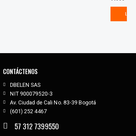
LEER
CONTÁCTENOS
DBELEN SAS
NIT 900079520-3
Av. Ciudad de Cali No. 83-39 Bogotá
(601) 252 4467
57 312 7399550