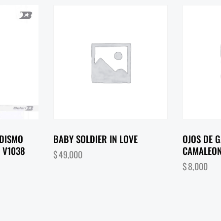
IDISMO
BABY SOLDIER IN LOVE
OJOS DE 
 V1038
CAMALEO
$
49,000
$
8,000