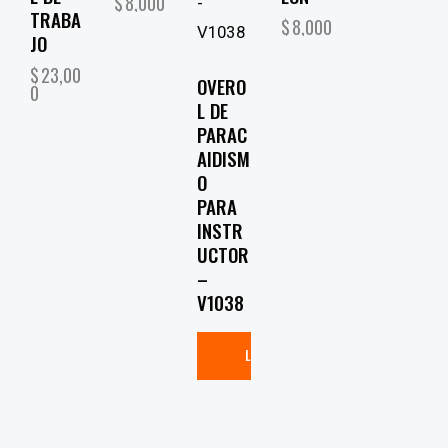
$
8,000
TRABA
$
8,000
JO
$
23,00
OVERO
0
L DE
PARAC
AIDISM
O
PARA
INSTR
UCTOR
–
V1038
LEER MÁS