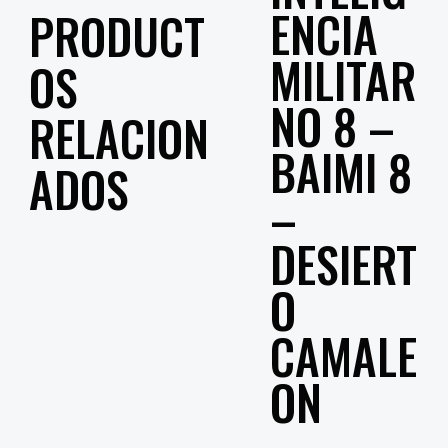
ENCIA
PRODUCT
MILITAR
OS
NO 8 –
RELACION
BAIMI 8
ADOS
–
DESIERT
O
CAMALE
ON