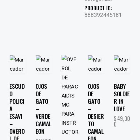
PRODUCT ID:
888392445181
ESCUD
OJOS
OJOS
BABY
O
DE
DE
SOLDIE
POLICI
GATO
GATO
R IN
A
–
–
LOVE
ESAVI
VERDE
DESIER
$
49,00
–
CAMAL
TO
0
OVERO
EON
CAMAL
L DE
EON