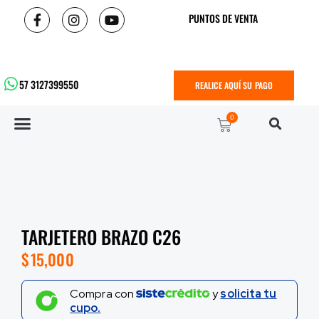
PUNTOS DE VENTA
57 3127399550
REALICE AQUÍ SU PAGO
0
TARJETERO BRAZO C26
$
15,000
Compra con
y
solicita tu
cupo.