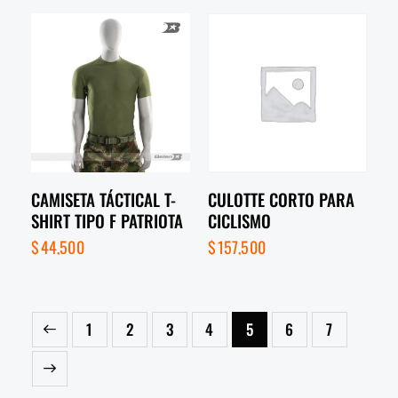
CAMISETA TÁCTICAL T-
CULOTTE CORTO PARA
SHIRT TIPO F PATRIOTA
CICLISMO
$
44,500
$
157,500
1
2
3
4
5
6
7