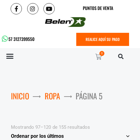
PUNTOS DE VENTA
57 3127399550
REALICE AQUÍ SU PAGO
0
INICIO
ROPA
PÁGINA 5
Mostrando 97–120 de 155 resultados