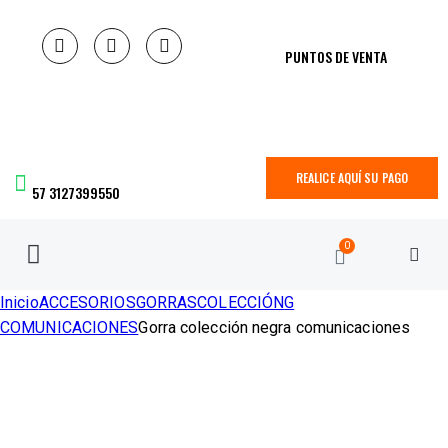
PUNTOS DE VENTA
REALICE AQUÍ SU PAGO
57 3127399550
0
Inicio
ACCESORIOS
GORRAS
COLECCIÓN
G
COMUNICACIONES
Gorra colección negra comunicaciones