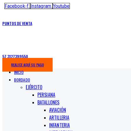
Facebook-f
Instagram
Youtube
PUNTOS DE VENTA
57 3127399550
REALICE AQUÍ SU PAGO
INICIO
BORDADO
EJÉRCITO
PERSIANA
BATALLONES
AVIACIÓN
ARTILLERIA
INFANTERIA