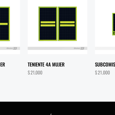
JER
TENIENTE 4A MUJER
SUBCOMIS
$
21,000
$
21,000