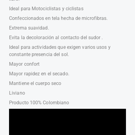
Ideal para Motociclistas y ciclistas
Confeccionados en tela hecha de microfibras.
Extrema suavidad.
Evita la decoloración al contacto del sudor .
Ideal para actividades que exigen varios usos y
constante presencia del sol.
Mayor confort
Mayor rapidez en el secado.
Mantiene el cuerpo seco
Liviano
Producto 100% Colombiano