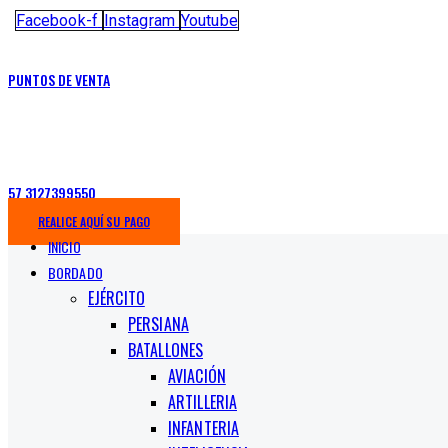
Facebook-f
Instagram
Youtube
PUNTOS DE VENTA
57 3127399550
REALICE AQUÍ SU PAGO
INICIO
BORDADO
EJÉRCITO
PERSIANA
BATALLONES
AVIACIÓN
ARTILLERIA
INFANTERIA