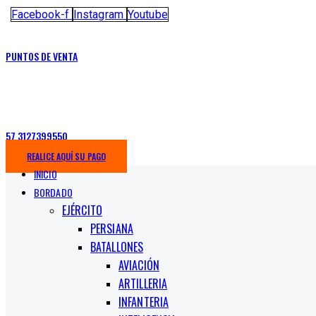
Facebook-f
Instagram
Youtube
PUNTOS DE VENTA
57 3127399550
REALICE AQUÍ SU PAGO
INICIO
BORDADO
EJÉRCITO
PERSIANA
BATALLONES
AVIACIÓN
ARTILLERIA
INFANTERIA